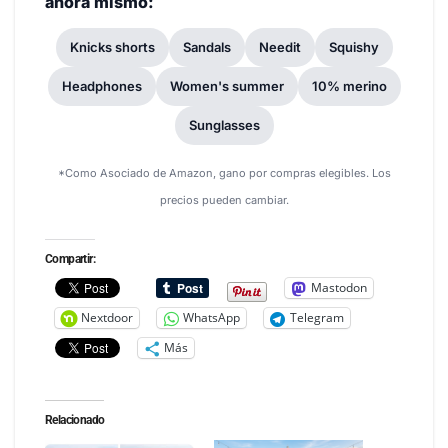
ahora mismo:
Knicks shorts
Sandals
Needit
Squishy
Headphones
Women's summer
10% merino
Sunglasses
*Como Asociado de Amazon, gano por compras elegibles. Los
precios pueden cambiar.
Compartir:
Mastodon
Nextdoor
WhatsApp
Telegram
Más
Relacionado