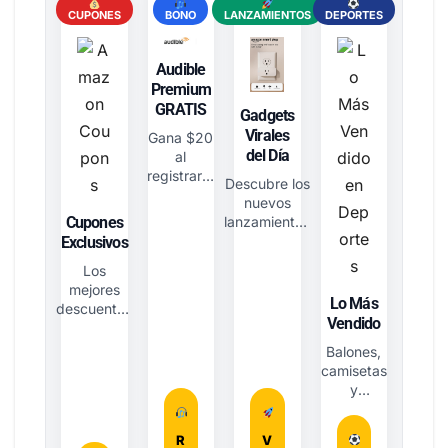
CUPONES
BONO
LANZAMIENTOS
DEPORTES
Audible
Premium
GRATIS
Gadgets
Virales
Gana $20
del Día
al
registrarte
Descubre los
a la
nuevos
prueba
Cupones
lanzamientos
premium.
tecnológicos.
Exclusivos
Los
mejores
Lo Más
descuentos
Vendido
clip-ables
del día.
Balones,
camisetas
y
equipación
de marcas
R
V
top.