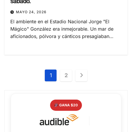
sábado.
MAYO 24, 2026
El ambiente en el Estadio Nacional Jorge "El
Mágico" González era inmejorable. Un mar de
aficionados, pólvora y cánticos presagiaban…
Paginación
1
2
de
entradas
GANA $20