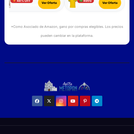
48% OFF
Retro
Ver Oferta
Ver Oferta
Enchufe Inteligente
Camiseta 1970
*Como Asociado de Amazon, gano por compras elegibles. Los precios
pueden cambiar en la plataforma.