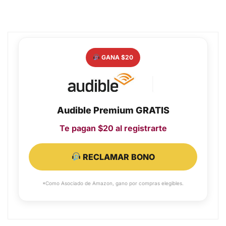
GANA $20
Audible Premium GRATIS
Te pagan $20 al registrarte
RECLAMAR BONO
*Como Asociado de Amazon, gano por compras elegibles.