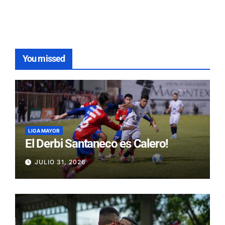
You missed
LIGA MAYOR
El Derbi Santaneco es Calero!
JULIO 31, 2026