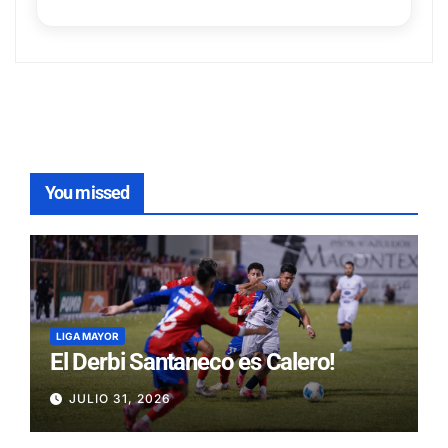
You missed
LIGA MAYOR
El Derbi Santaneco es Calero!
JULIO 31, 2026