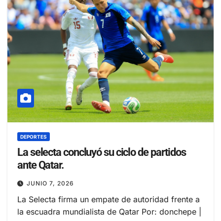
DEPORTES
La selecta concluyó su ciclo de partidos
ante Qatar.
JUNIO 7, 2026
La Selecta firma un empate de autoridad frente a
la escuadra mundialista de Qatar Por: donchepe |